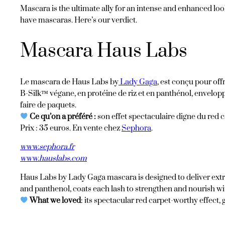
Mascara is the ultimate ally for an intense and enhanced loo
have mascaras. Here’s our verdict.
Mascara Haus Labs
Le mascara de Haus Labs by
Lady Gaga
, est conçu pour of
B-Silk™ végane, en protéine de riz et en panthénol, enveloppe 
faire de paquets.
Ce qu’on a préféré :
son effet spectaculaire digne du red 
Prix : 35 euros. En vente chez
Sep
hora
.
www.sephora.fr
www.hauslabs.com
Haus Labs by Lady Gaga mascara is designed to deliver extrem
and panthenol, coats each lash to strengthen and nourish with
What we loved
: its spectacular red carpet-worthy effect, 