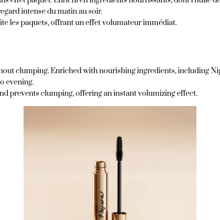
 effet paquet. Enrichi en ingrédients nourrissants, dont l’huile de N
regard intense du matin au soir.
évite les paquets, offrant un effet volumateur immédiat.
t clumping. Enriched with nourishing ingredients, including Nigell
to evening.
 and prevents clumping, offering an instant volumizing effect.