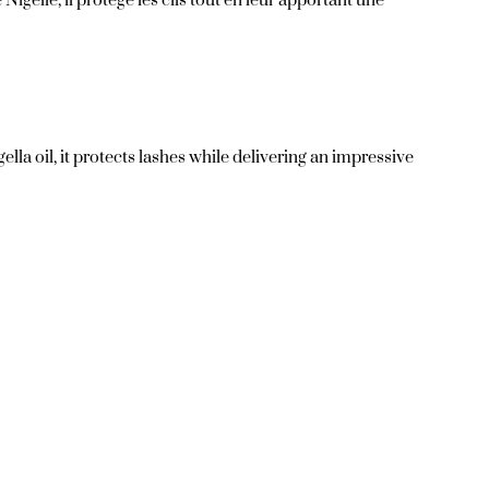
igelle, il protège les cils tout en leur apportant une
a oil, it protects lashes while delivering an impressive