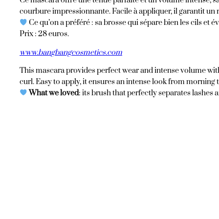
Ce mascara offre une tenue parfaite et un volume intense, sans
courbure impressionnante. Facile à appliquer, il garantit un 
Ce qu’on a préféré : sa brosse qui sépare bien les cils et 
Prix : 28 euros.
www.ban
gbangcosmetics.com
This mascara provides perfect wear and intense volume withou
curl. Easy to apply, it ensures an intense look from morning 
What we loved
: its brush that perfectly separates lashes