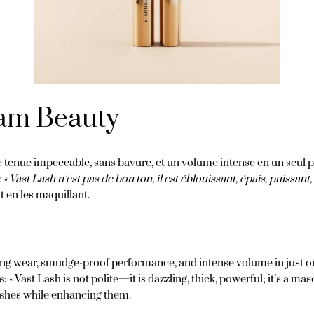
ham Beauty
enue impeccable, sans bavure, et un volume intense en un seul pass
:
« Vast Lash n’est pas de bon ton, il est éblouissant, épais, puissant
t en les maquillant.
ng wear, smudge-proof performance, and intense volume in just o
 « Vast Lash is not polite—it is dazzling, thick, powerful; it’s a mas
lashes while enhancing them.