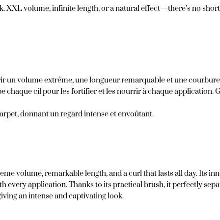
k. XXL volume, infinite length, or a natural effect—there’s no sho
frir un volume extrême, une longueur remarquable et une courbure q
chaque cil pour les fortifier et les nourrir à chaque application. G
carpet, donnant un regard intense et envoûtant.
e volume, remarkable length, and a curl that lasts all day. Its in
 every application. Thanks to its practical brush, it perfectly sep
giving an intense and captivating look.