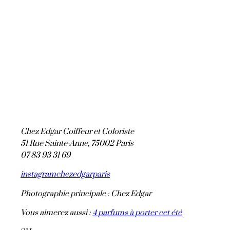
Chez Edgar Coiffeur et Coloriste
51 Rue Sainte-Anne, 75002 Paris
07 83 93 31 69
instagramchezedgarparis
Photographie principale : Chez Edgar
Vous aimerez aussi :
4 parfums à porter cet été