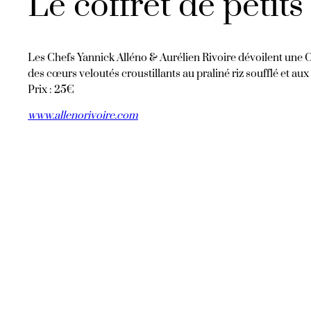
Le coffret de petit
Les Chefs Yannick Alléno & Aurélien Rivoire dévoilent une Co
des cœurs veloutés croustillants au praliné riz soufflé et aux
Prix : 25€
www.allenorivoire.c
om