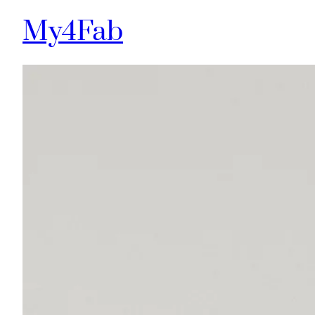
My4Fab
Aller
au
contenu