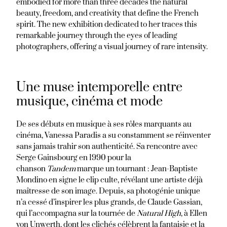
embodied for more than three decades the natural
beauty, freedom, and creativity that define the French
spirit. The new exhibition dedicated to her traces this
remarkable journey through the eyes of leading
photographers, offering a visual journey of rare intensity.
Une muse intemporelle entre
musique, cinéma et mode
De ses débuts en musique à ses rôles marquants au
cinéma, Vanessa Paradis a su constamment se réinventer
sans jamais trahir son authenticité. Sa rencontre avec
Serge Gainsbourg en 1990 pour la
chanson
Tandem
marque un tournant : Jean-Baptiste
Mondino en signe le clip culte, révélant une artiste déjà
maîtresse de son image. Depuis, sa photogénie unique
n’a cessé d’inspirer les plus grands, de Claude Gassian,
qui l’accompagna sur la tournée de
Natural High
, à Ellen
von Unwerth, dont les clichés célèbrent la fantaisie et la