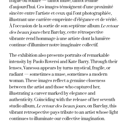
fragile ou solaire — tantôt muse, tantôt femme
d’aujourd’hui. Ces images témoignent d’une proximité
sincère entre l’artiste et ceux qui l’ont photographiée,
illustrant une carrière empreinte d’élégance et de vérité.
À l’occasion de la sortie de son septième album
Le retour
des beaux jours
chez Barclay, cette rétrospective
vibrante rend hommage à une artiste dont la lumière
continue d’illuminer notre imaginaire collectif.
The exhibition also presents portraits of remarkable
intensity by Paolo Roversi and Kate Barry. Through their
lenses, Vanessa appears by turns mystical, fragile, or
radiant — sometimes a muse, sometimes a modern
woman. These images reflect a genuine closeness
between the artist and those who captured her,
illustrating a career marked by elegance and
authenticity. Coinciding with the release of her seventh
studio album,
Le retour des beaux jours
, on Barclay, this
vibrant retrospective pays tribute to an artist whose light
continues to illuminate our collective imagination.