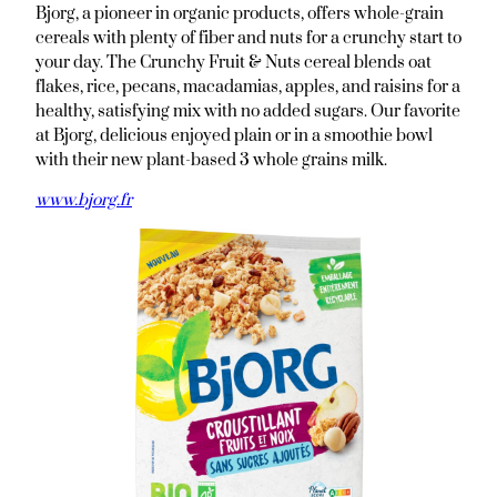
Bjorg, a pioneer in organic products, offers whole-grain
cereals with plenty of fiber and nuts for a crunchy start to
your day. The Crunchy Fruit & Nuts cereal blends oat
flakes, rice, pecans, macadamias, apples, and raisins for a
healthy, satisfying mix with no added sugars. Our favorite
at Bjorg, delicious enjoyed plain or in a smoothie bowl
with their new plant-based 3 whole grains milk.
www.bjorg.fr